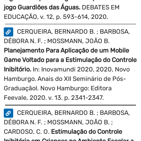
do jogo digital - Apollo Rosetta - na
jogo Guardiões das Águas.
DEBATES EM
estimulação cognitiva das funções
EDUCAÇÃO, v. 12, p. 593-614, 2020.
executivas no contexto escolar, a partir de
CERQUEIRA, BERNARDO B. ; BARBOSA,
um programa de intervenção precoce-
DÉBORA N. F. ; MOSSMANN, JOÃO B.
preventiva voltado para as crianças no
Planejamento Para Aplicação de um Mobile
ensino fundamental I. Para atingir o
Game Voltado para a Estimulação do Controle
objetivo proposto, foram estabelecidos os
Inibitório.
In: Inovamundi 2020, 2020, Novo
seguintes objetivos específicos: (1)
Hamburgo. Anais do XII Seminário de Pós-
Aprimorar a experiência de jogo integrando
GraduaçãoI. Novo Hamburgo: Editora
de forma harmônica os novos minigames,
Feevale, 2020. v. 13. p. 2341-2347.
considerando curva de dificuldade, os
tutoriais, a estética visual e sonora do jogo
CERQUEIRA, BERNARDO B. ; BARBOSA,
digital Apollo Rosetta para smartphones; (2)
DÉBORA N. F. ; MOSSMANN, JOÃO B. ;
Investigar o impacto do jogo digital para a
CARDOSO, C. O.
Estimulação do Controle
estimulação das funções executivas em
Inibitório em Crianças no Ambiente Escolar a