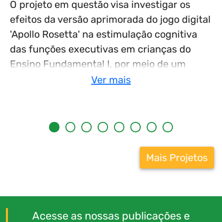
s
O projeto em questão visa investigar os
efeitos da versão aprimorada do jogo digital
'Apollo Rosetta' na estimulação cognitiva
das funções executivas em crianças do
o
Ensino Fundamental I, por meio de um
programa de intervenção precoce-
preventiva. Com a crescente integração da
tecnologia na educação, os jogos digitais
têm se destacado como ferramentas
promissoras para estimulação cognitiva. As
Funções Executivas (FEs), responsáveis
Mais Projetos
pelo controle e regulação do
comportamento humano, desempenham
um papel crucial no desempenho
acadêmico e social dos estudantes. A partir
Acesse as nossas publicações e