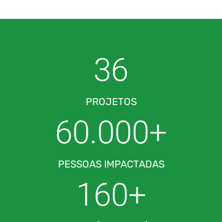
36
PROJETOS
60.000+
PESSOAS IMPACTADAS
160+