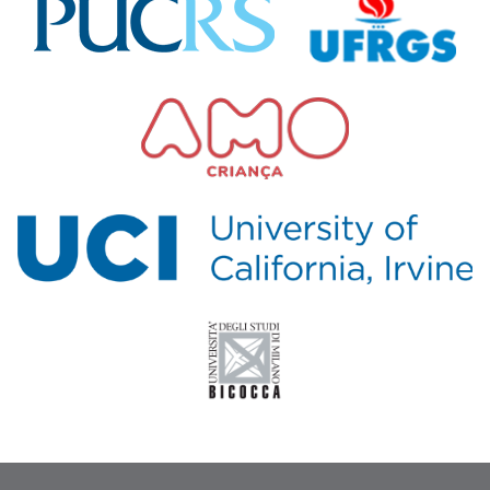
acadêmicos em diferentes áreas
interdisciplinares; e (3) Contribuição para
os Objetivos de Desenvolvimento
Sustentável (ODS) da ONU, especialmente o
ODS 4, que busca garantir uma educação
de qualidade, inclusiva e equitativa, através
da promoção das funções executivas em
estudantes do ensino fundamental e do uso
do jogo educacional Apollo Rosetta como
uma ferramenta inovadora para a formação
educacional. Em síntese, o projeto busca
desenvolver e validar uma ferramenta
educacional inovadora que possa contribuir
significativamente para o desenvolvimento
cognitivo e acadêmico das crianças do