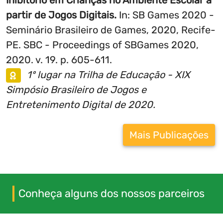
crianças do Ensino Fundamental I; (3)
partir de Jogos Digitais.
In: SB Games 2020 -
Propor um programa de intervenção com o
Seminário Brasileiro de Games, 2020, Recife-
uso do jogo educacional, com descrição e
PE. SBC - Proceedings of SBGames 2020,
procedimentos orientados para a aplicação
2020. v. 19. p. 605-611.
do programa no contexto escolar. A
1º lugar na Trilha de Educação - XIX
parceria com as secretarias municipais de
Simpósio Brasileiro de Jogos e
educação e escolas públicas é essencial
Entretenimento Digital de 2020.
para garantir o sucesso da intervenção,
promovendo uma colaboração efetiva e
Mais Publicações
alinhada com as necessidades específicas
de cada ambiente educacional. Espera-se
como resultado o programa de intervenção
precoce-preventiva voltado para as
Conheça alguns dos nossos parceiros
crianças no ensino fundamental I. Também,
consolidar os resultados e diretrizes para o