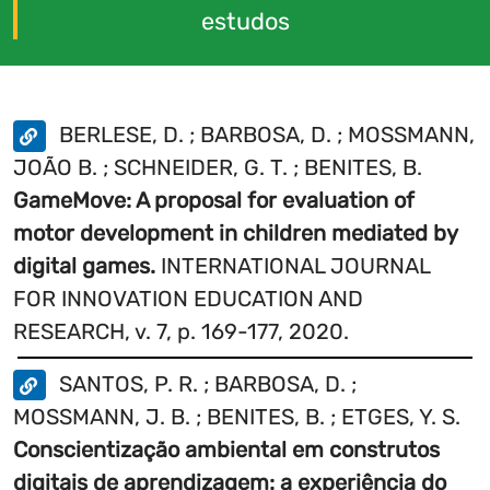
dos resultados de investigações anteriores
estudos
do proponente e do grupo de pesquisa
envolvendo o jogo Apollo Rosetta , foi
evidenciada a eficácia da utilização de jogos
BERLESE, D. ; BARBOSA, D. ; MOSSMANN,
digitais na estimulação cognitiva infantil.
JOÃO B. ; SCHNEIDER, G. T. ; BENITES, B.
No entanto, identificou-se a necessidade de
GameMove: A proposal for evaluation of
ampliar as atividades de estimulação
motor development in children mediated by
cognitiva, especialmente focadas na
digital games.
INTERNATIONAL JOURNAL
atenção e no controle emocional das
FOR INNOVATION EDUCATION AND
crianças. Assim, o projeto busca aprimorar
RESEARCH, v. 7, p. 169-177, 2020.
o jogo Apollo Rosetta para dispositivos
móveis, visando uma maior aplicabilidade
SANTOS, P. R. ; BARBOSA, D. ;
em intervenções neuropsicológicas no
MOSSMANN, J. B. ; BENITES, B. ; ETGES, Y. S.
contexto escolar. O objetivo geral deste
Conscientização ambiental em construtos
projeto é investigar o efeito da aprimoração
digitais de aprendizagem: a experiência do