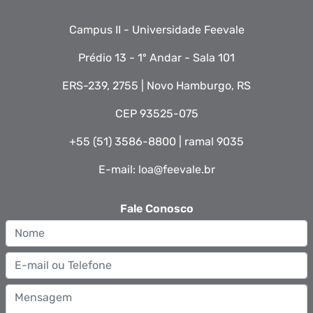
Ensino Fundamental I, promovendo uma
Campus II - Universidade Feevale
educação de qualidade e inclusiva. Neste
sentido, os alunos participantes podem ser
Prédio 13 - 1º Andar - Sala 101
beneficiados em habilidade presentes nos
ERS-239, 2755 | Novo Hamburgo, RS
desfechos das funções executivas,
CEP 93525-075
contribuindo para melhorias nestas
habilidades mediadas pelo jogo digital
+55 (51) 3586-8800 | ramal 9035
cognitivo, presente nesta proposta,
E-mail: loa@feevale.br
auxiliando.
Fale Conosco