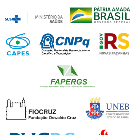
desenvolvimento e validação de jogos
digitais cognitivos, bem como abordar
aspectos relacionados à inovação e ao
impacto social da proposta. Ainda: (1) o
registro da produção intelectual, por meio
do registro do jogo no Instituto Nacional da
Propriedade Industrial (INPI), visando
proteger os direitos de propriedade
intelectual e contribuir para a valorização
do jogo desenvolvido; (2) contribuição para
a formação de recursos humanos,
proporcionando oportunidades de
formação de doutores, mestres e bolsistas
de iniciação científica, além de estimular a
conclusão bem-sucedida de trabalhos